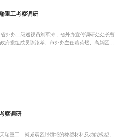
瑞重工考察调研
，省外办二级巡视员刘军涛，省外办宣传调研处处长曹
市政府党组成员陈汝孝、市外办主任葛英煜、高新区管
开展对外交......
考察调研
到访天瑞重工，就减震密封领域的橡塑材料及功能橡塑、