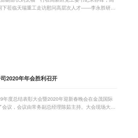
同下莅临天瑞重工走访慰问高层次人才——李永胜研究
几年的......
司2020年年会胜利召开
019年度总结表彰大会暨2020年迎新春晚会在金茂国际
了会议，会议由常务副总经理陈茹主持。大会现场大会