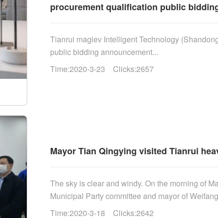
procurement qualification public bidd
Tianrui maglev Intelligent Technology (Shandong) 
public bidding announcement...
Time:2020-3-23 Clicks:2657
Mayor Tian Qingying visited Tianrui hea
The sky is clear and windy. On the morning of Ma
Municipal Party committee and mayor of Weifang, l
Time:2020-3-18 Clicks:2642