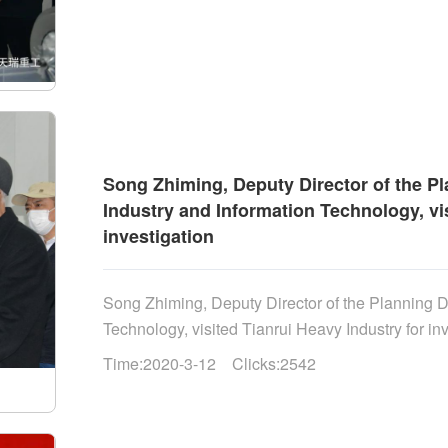
Song Zhiming, Deputy Director of the Pl
Industry and Information Technology, vis
investigation
Song Zhiming, Deputy Director of the Planning De
Technology, visited Tianrui Heavy Industry for inve
Time:2020-3-12 Clicks:2542