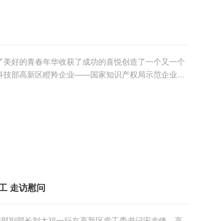
了美好的青春年华收获了成功的喜悦创造了一个又一个
科技部高新区瞪羚企业——国家知识产权局示范企业
人才……天瑞重......
工 走访慰问
织部副部长刘太福一行在高新区党工委书记宋赤锋，高