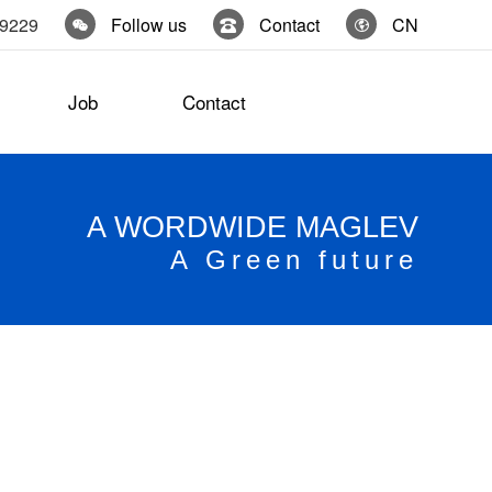
19229
Follow us
Contact
CN
Job
Contact
A WORDWIDE MAGLEV
A Green future