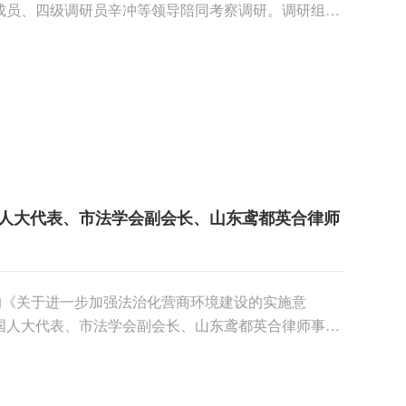
成员、四级调研员辛冲等领导陪同考察调研。调研组一
发展历程......
人大代表、市法学会副会长、山东鸢都英合律师
的《关于进一步加强法治化营商环境建设的实施意
国人大代表、市法学会副会长、山东鸢都英合律师事务
行参观了公司展......