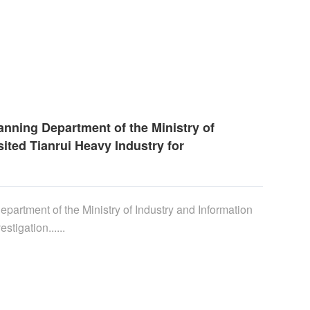
anning Department of the Ministry of
ited Tianrui Heavy Industry for
partment of the Ministry of Industry and Information
stigation......