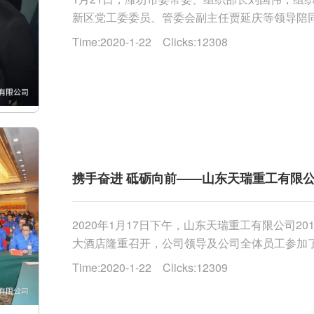
新区党工委委员、管委会副主任贾延庆等领导陪
员。刘国伟部长一行参观了公司展厅，详细了解公司近
Time:2020-1-22 Clicks:12308
携手奋进 砥砺向前——山东天瑞重工有限公
2020年1月17日下午，山东天瑞重工有限公司2
大酒店隆重召开，公司领导及公司全体员工参加
首先组织观看了......
Time:2020-1-22 Clicks:12309