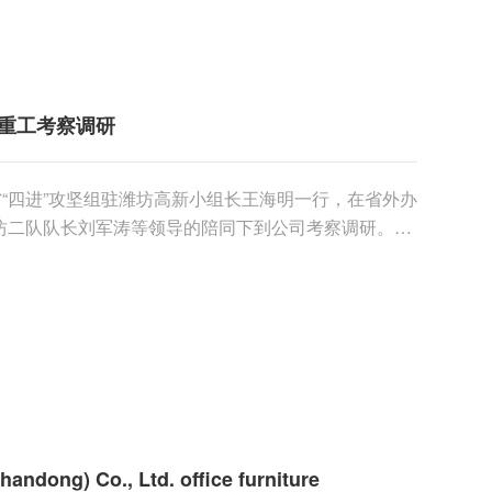
重工考察调研
省“四进”攻坚组驻潍坊高新小组长王海明一行，在省外办
坊二队队长刘军涛等领导的陪同下到公司考察调研。考
细汇报......
handong) Co., Ltd. office furniture