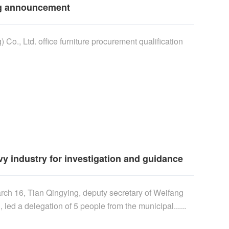
ing announcement
Co., Ltd. office furniture procurement qualification
vy industry for investigation and guidance
rch 16, Tian Qingying, deputy secretary of Weifang
ed a delegation of 5 people from the municipal......