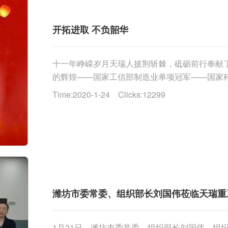
开拓进取 不负韶华
十一年峥嵘岁月天瑞人披荆斩棘，砥砺前行奉献
的辉煌——国家工信部制造业单项冠军——国家
——国家重点研发计划实施单位——国家万人计划领军
Time:2020-1-24 Clicks:12299
潍坊市委常委、组织部长刘国伟莅临天瑞重
1月21日，潍坊市委常委、组织部长刘国伟，组