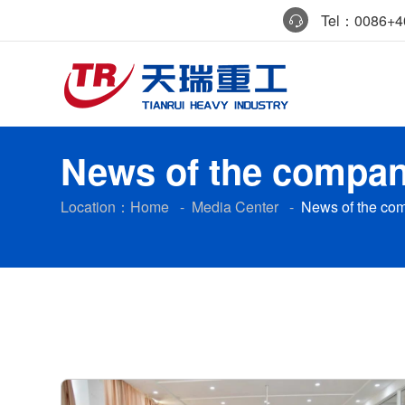
Tel：0086+40
News of the compa
Location：
Home
-
Media Center
-
News of the co