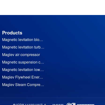
Products
Magnetic levitation blower
Magnetic levitation turbine vacuum pump
Maglev air compressor
Magnetic suspension cooling water (heat pump) unit
Magnetic levitation low temperature waste heat generator set
Maglev Flywheel Energy Storage
Maglev Steam Compressor
Permanent Magnet Frequency Conversion Twin Screw Air Compressor
Permanent magnet motor