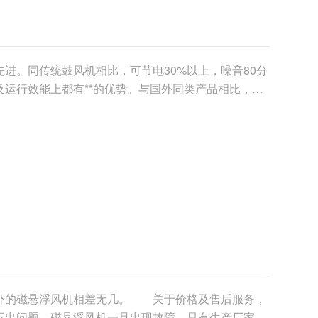
进。同传统鼓风机相比，可节电30%以上，噪音80分
运行效能上都有**的优势。与国外同类产品相比，不
....
外的磁悬浮风机相差无几。 关于价格及售后服务，
不出问题，磁悬浮风机一旦出现故障，只有生产厂家可