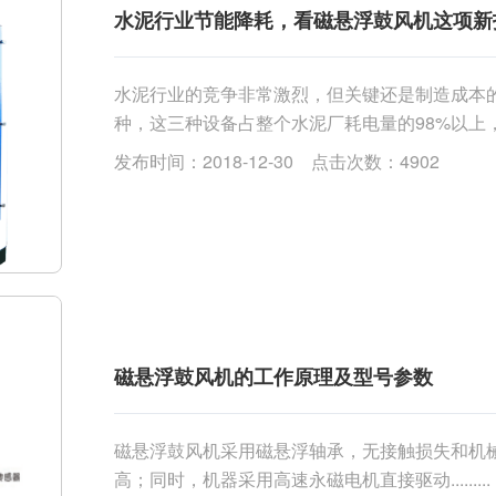
水泥行业节能降耗，看磁悬浮鼓风机这项新
水泥行业的竞争非常激烈，但关键还是制造成本
种，这三种设备占整个水泥厂耗电量的98%以上
量占到水泥厂总装机容量的30-35%。因此，提高风机运
发布时间：2018-12-30 点击次数：4902
磁悬浮鼓风机的工作原理及型号参数
磁悬浮鼓风机采用磁悬浮轴承，无接触损失和机
高；同时，机器采用高速永磁电机直接驱动.........