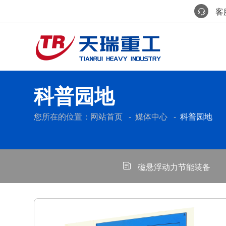
客服
科普园地
您所在的位置：
网站首页
-
媒体中心
-
科普园地
磁悬浮动力节能装备