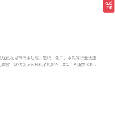
机现已在城市污水处理、造纸、化工、水泥等行业快速
摩擦，比传统罗茨风机节电30%-40%，各项技术具备
.