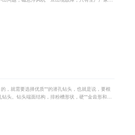
磁悬浮......
目的，就需要选择优质**的潜孔钻头，也就是说，要根
钻头。钻头端面结构，排粉槽形状，硬**金齿形和尺
速率，钻孔质量，炮孔平直度，钻头寿命和工作效率。
..