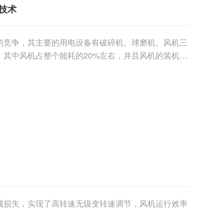
技术
的竞争，其主要的用电设备有破碎机、球磨机、风机三
，其中风机占整个能耗的20%左右，并且风机的装机容
行......
械损失，实现了高转速无级变转速调节，风机运行效率