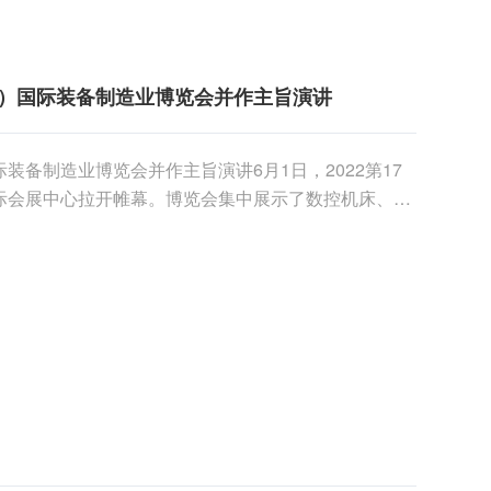
）国际装备制造业博览会并作主旨演讲
备制造业博览会并作主旨演讲6月1日，2022第17
际会展中心拉开帷幕。博览会集中展示了数控机床、激
备、功......