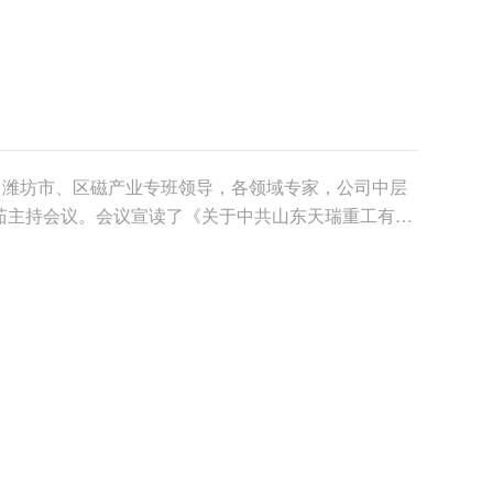
。潍坊市、区磁产业专班领导，各领域专家，公司中层
茹主持会议。会议宣读了《关于中共山东天瑞重工有限
司组织机构及人员任命的通知》。随后5名新提任干部
广阔舞台，表示将立足新的岗位，做出更大成绩。...