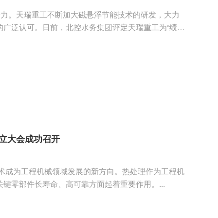
产力。天瑞重工不断加大磁悬浮节能技术的研发，大力
的广泛认可。日前，北控水务集团评定天瑞重工为“绩效
予了高度的肯定。...
立大会成功召开
技术成为工程机械领域发展的新方向。热处理作为工程机
键零部件长寿命、高可靠方面起着重要作用。...