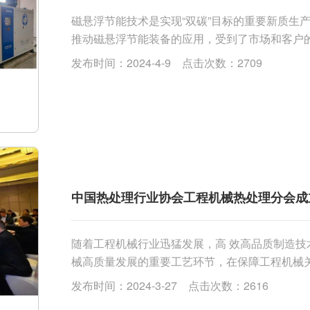
磁悬浮节能技术是实现“双碳”目标的重要新质生
推动磁悬浮节能装备的应用，受到了市场和客户
评估优 质级供应商”，对天瑞重工磁悬浮节能装备给
发布时间：2024-4-9 点击次数：2709
中国热处理行业协会工程机械热处理分会成
随着工程机械行业迅猛发展，高 效高品质制造
械高质量发展的重要工艺环节，在保障工程机械关
发布时间：2024-3-27 点击次数：2616