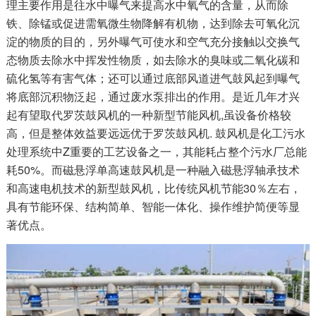
理主要作用是往水中曝气来提高水中氧气的含量，从而除
铁、除锰或促进需氧微生物降解有机物，达到除去可氧化沉
淀的物质的目的，另外曝气可使水和空气充分接触以交换气
态物质去除水中挥发性物质，如去除水的臭味或二氧化碳和
硫化氢等有害气体；还可以通过底部风道进气鼓风起到曝气
将底部沉积物泛起，通过废水泵排出的作用。是近几年才兴
起有望取代罗茨鼓风机的一种新型节能风机,虽设备价格较
高，但是整体效益要远远优于罗茨鼓风机. 鼓风机是化工污水
处理系统中Z重要的工艺设备之一，其能耗占整个污水厂总能
耗50%。而磁悬浮单高速鼓风机是一种融入磁悬浮轴承技术
和高速电机技术的新型鼓风机，比传统风机节能30％左右，
具有节能环保、结构简单、智能一体化、操作维护简便等显
著优点。