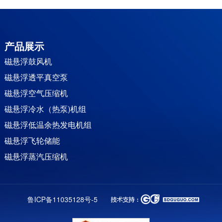
产品展示
磁悬浮鼓风机
磁悬浮透平真空泵
磁悬浮空气压缩机
磁悬浮冷水（热泵)机组
磁悬浮低温余热发电机组
磁悬浮飞轮储能
磁悬浮蒸汽压缩机
永磁同步直驱电机
永磁变频双螺杆空压机
鲁ICP备11035128号-5
高速增氧机
磁悬浮蒸汽轮机