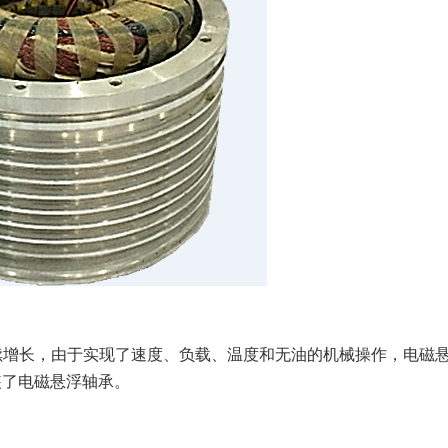
续增长，由于实现了速度、负载、温度和无油的机械操作，电磁
装了电磁悬浮轴承。