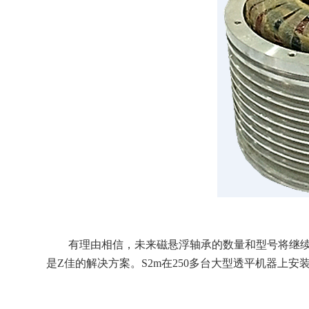
有理由相信，未来磁悬浮轴承的数量和型号将继
是Z佳的解决方案。S2m在250多台大型透平机器上安