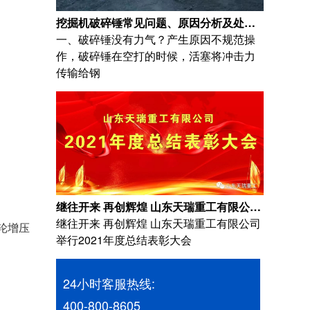
挖掘机破碎锤常见问题、原因分析及处理方法？
一、破碎锤没有力气？产生原因不规范操
作，破碎锤在空打的时候，活塞将冲击力
传输给钢
继往开来 再创辉煌 山东天瑞重工有限公司举行2021年度总结表彰大会
继往开来 再创辉煌 山东天瑞重工有限公司
轮增压
举行2021年度总结表彰大会
24小时客服热线:
400-800-8605