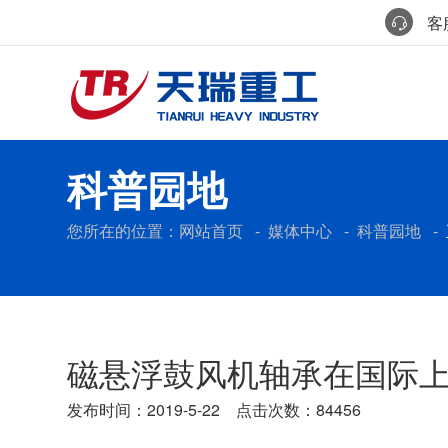
客服
科普园地
您所在的位置：
网站首页
-
媒体中心
-
科普园地
-
磁悬浮鼓风机轴承在国际
发布时间：2019-5-22 点击次数：84456