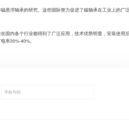
持磁悬浮轴承的研究。这些国际努力促进了磁轴承在工业上的广
前在国内各个行业都得到了广泛应用，技术优势明显，安装使用
率30%-40%。