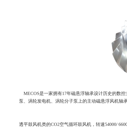
MECOS是一家拥有17年磁悬浮轴承设计历史的数
泵、涡轮发电机、涡轮分子泵上的主动磁悬浮风机轴
透平鼓风机类的CO2空气循环鼓风机，转速54000/ 66000 