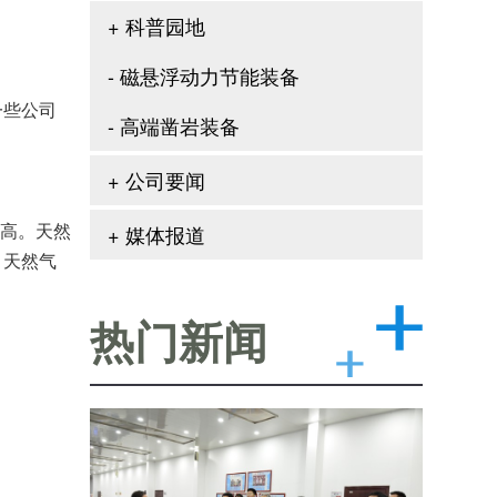
+ 科普园地
- 磁悬浮动力节能装备
一些公司
- 高端凿岩装备
+ 公司要闻
+ 媒体报道
提高。天然
：天然气
热门新闻