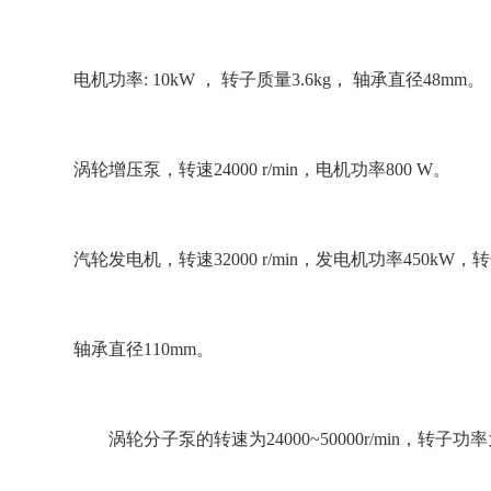
电机功率: 10kW ， 转子质量3.6kg， 轴承直径48mm。
涡轮增压泵，转速24000 r/min，电机功率800 W。
汽轮发电机，转速32000 r/min，发电机功率450kW，转
轴承直径110mm。
涡轮分子泵的转速为24000~50000r/min，