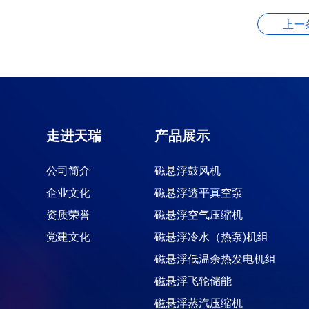
上一
走进天瑞
产品展示
公司简介
磁悬浮鼓风机
企业文化
磁悬浮透平真空泵
资质荣誉
磁悬浮空气压缩机
党建文化
磁悬浮冷水（热泵)机组
磁悬浮低温余热发电机组
磁悬浮飞轮储能
磁悬浮蒸汽压缩机