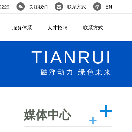
9229
关注我们
联系方式
EN
服务体系
人才招聘
联系方式
TIANRUI
磁浮动力 绿色未来
媒体中心