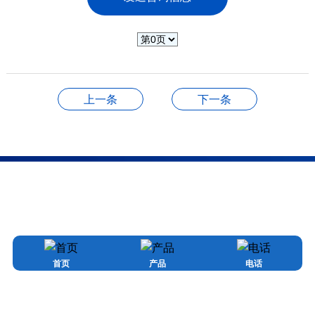
上一条
下一条
产品展示
磁悬浮鼓风机
磁悬浮透平真空泵
首页
产品
电话
磁悬浮空气压缩机
磁悬浮冷水（热泵)机组