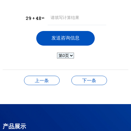
上一条
下一条
产品展示