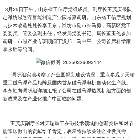
3月25日下午，山东省工信厅党组成员、副厅长王茂庆带队
赴潍坊磁悬浮智能制造产业园考察调研。山东省工信厅规划
与技术改造处处长李卫东，潍坊市副市长马勇，高新区党工
委委员、管委会副主任，经发局党委书记、局长董玉伦参加
调研，市磁产业专班顾问丁汉邦、马中平，公司首席科学家
李永胜等陪同。
调研组实地考察了产业园规划建设情况，重点参观了天瑞
重工磁悬浮产品矩阵及国内首条磁悬浮电机自动化生产线。
李永胜向调研组详细汇报了公司在磁悬浮热泵机组方面的创
新成果及在产业化推广中面临的问题。
王茂庆副厅长对天瑞重工在磁技术领域的创新突破和对节
能降碳做出的贡献给予肯定，表示将持续关注企业发展需