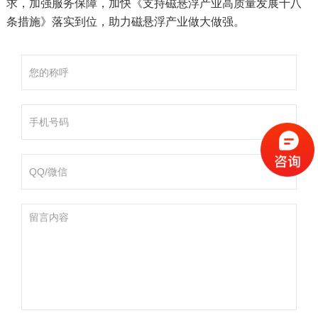
求，加强服务保障，加快《支持磁悬浮产业高质量发展十八
条措施》落实到位，助力磁悬浮产业做大做强。