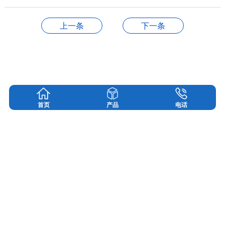
上一条
下一条
产品展示
首页
产品
电话
磁悬浮鼓风机
磁悬浮透平真空泵
磁悬浮空气压缩机
磁悬浮冷水（热泵)机组
磁悬浮低温余热发电机组
磁悬浮飞轮储能
磁悬浮蒸汽压缩机