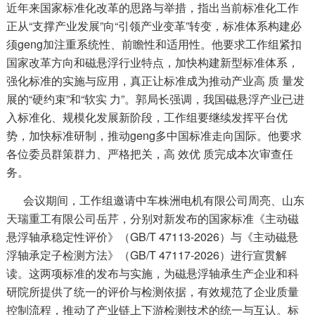
近年来国家标准化改革的思路与举措，指出当前标准化工作
正从“支撑产业发展”向“引领产业变革”转变，标准体系构建必
须geng加注重系统性、前瞻性和适用性。他要求工作组紧扣
国家改革方向和磁悬浮行业特点，加快构建新型标准体系，
强化标准的实施与应用，真正让标准成为推动产业高 质 量发
展的“硬约束”和“软实 力”。郭局长强调，我国磁悬浮产业已进
入标准化、规模化发展新阶段，工作组要继续发挥平台优
势，加快标准研制，推动geng多中国标准走向国际。他要求
各位委员群策群力、严格把关，高 效优 质完成本次审查任
务。
会议期间，工作组邀请中车株洲电机有限公司周亮、山东
天瑞重工有限公司岳芹，分别对新发布的国家标准《主动磁
悬浮轴承稳定性评价》（GB/T 47113-2026）与《主动磁悬
浮轴承定子检测方法》（GB/T 47117-2026）进行宣贯解
读。这两项标准的发布与实施，为磁悬浮轴承生产企业和科
研院所提供了统一的评价与检测依据，有效规范了企业质量
控制流程，推动了产业链上下游检测技术的统一与互认。标